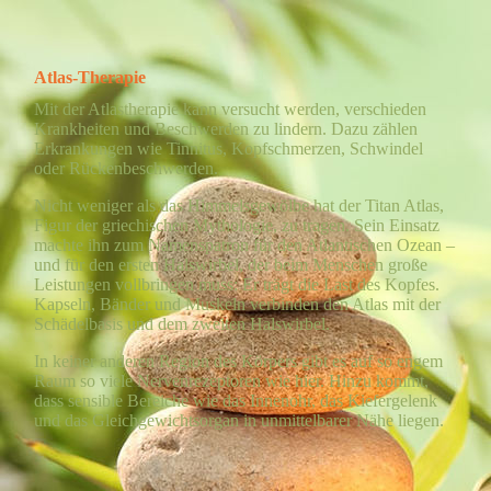
Atlas-Therapie
Mit der Atlastherapie kann versucht werden, verschieden
Krankheiten und Beschwerden zu lindern. Dazu zählen
Erkrankungen wie Tinnitus, Kopfschmerzen, Schwindel
oder Rückenbeschwerden.
Nicht weniger als das Himmelsgewölbe hat der Titan Atlas,
Figur der griechischen Mythologie, zu tragen. Sein Einsatz
machte ihn zum Namenspatron für den Atlantischen Ozean –
und für den ersten Halswirbel, der beim Menschen große
Leistungen vollbringen muss: Er trägt die Last des Kopfes.
Kapseln, Bänder und Muskeln verbinden den Atlas mit der
Schädelbasis und dem zweiten Halswirbel.
In keiner anderen Region des Körpers gibt es auf so engem
Raum so viele Nervenrezeptoren wie hier. Hinzu kommt,
dass sensible Bereiche wie das Innenohr, das Kiefergelenk
und das Gleichgewichtsorgan in unmittelbarer Nähe liegen.