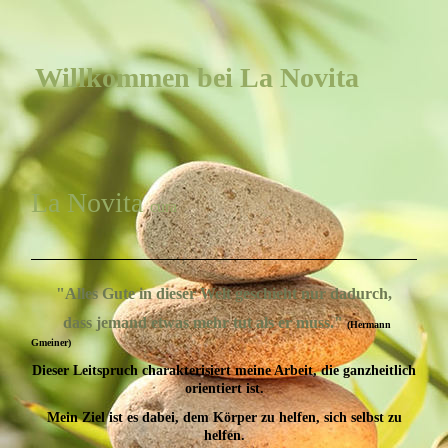
Willkommen bei La Novita
La Novita
cura
"Alles Gute in dieser Welt geschieht nur dadurch,
dass jemand etwas mehr tut als er muss."
(Hermann
Gmeiner)
Dieser Leitspruch charakterisiert meine Arbeit, die ganzheitlich
orientiert ist.
Mein Ziel ist es dabei, dem Körper zu helfen, sich selbst zu
helfen.