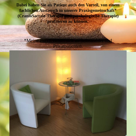
Dabei haben Sie als Patient auch den Vorteil, von einem
fachlichen Austausch in unserer Praxisgemeinschaft*
(CranioSacrale-Therapie und psychologische Therapie)
profitieren zu können.
*Meine Praxis richtet sich an Selbstzahler und
Privatpatienten.